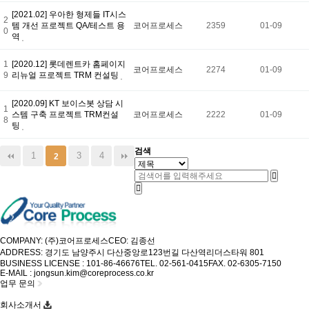
[2021.02] 우아한 형제들 IT시스
2
템 개선 프로젝트 QA/테스트 용
코어프로세스
2359
01-09
0
역
1
[2020.12] 롯데렌트카 홈페이지
코어프로세스
2274
01-09
9
리뉴얼 프로젝트 TRM 컨설팅
[2020.09] KT 보이스봇 상담 시
1
스템 구축 프로젝트 TRM컨설
코어프로세스
2222
01-09
8
팅
검색
1
3
4
2
COMPANY: (주)코어프로세스
CEO: 김종선
ADDRESS: 경기도 남양주시 다산중앙로123번길 다산역리더스타워 801
BUSINESS LICENSE : 101-86-46676
TEL. 02-561-0415
FAX. 02-6305-7150
E-MAIL : jongsun.kim@coreprocess.co.kr
업무 문의
회사소개서