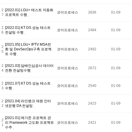
2
[2022.01] LGU+ 테스트 자동화
코어프로세스
2836
01-09
7
프로젝트 수행
2
[2022.01] KT DS 성능 테스트
코어프로세스
2484
01-09
6
컨설팅 수행
[2021.05] LGU+ IPTV MSA전
2
환 및 DevSecOps구축 프로젝
코어프로세스
2492
01-09
5
트 수행
2
[2021.03] 담배인삼공사 데이터
코어프로세스
2672
01-09
4
전환 컨설팅수행
2
[2021.07] KT DS 성능 테스트
코어프로세스
2540
01-09
3
수행
2
[2021.04] 라인뱅크 재팬 인터
코어프로세스
2423
01-09
2
넷은행 DA 컨설팅
[2021.01] 메가존 프로젝트 관
2
리 Framework 고도화 프로젝트
코어프로세스
2421
01-09
1
수주