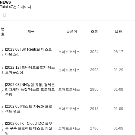
NEWS
Total 47건
2 페이지
번
제목
글쓴이
조회
날짜
호
3
[2023.08] SK Rentcar 테스트
코어프로세스
3024
08-17
2
아웃소싱
3
[2022.12] 코난테크롤로지 테스
코어프로세스
2993
01-29
1
트아웃소싱
[2202.08] NH농협 유통, 경제분
3
리차세대 품질/테스트 프로젝트
코어프로세스
2955
01-09
0
수행
2
[2202.05] 테스트 자동화 프로
코어프로세스
2918
01-09
9
젝트 완료
[2202.06] KT Cloud IDC 플랫
2
폼 구축 프로젝트 테스트 컨설
코어프로세스
2786
01-09
8
팅