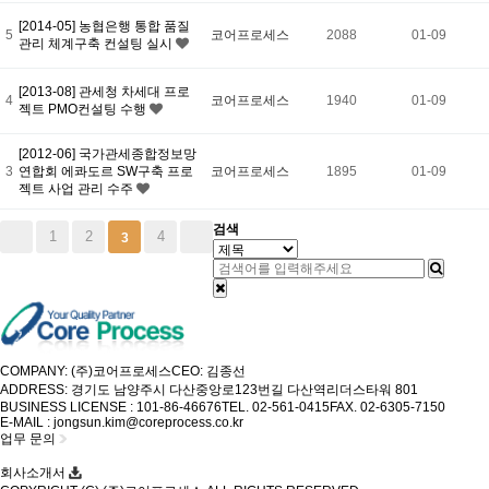
[2014-05] 농협은행 통합 품질
5
코어프로세스
2088
01-09
관리 체계구축 컨설팅 실시
[2013-08] 관세청 차세대 프로
4
코어프로세스
1940
01-09
젝트 PMO컨설팅 수행
[2012-06] 국가관세종합정보망
3
연합회 에콰도르 SW구축 프로
코어프로세스
1895
01-09
젝트 사업 관리 수주
검색
1
2
4
3
COMPANY: (주)코어프로세스
CEO: 김종선
ADDRESS: 경기도 남양주시 다산중앙로123번길 다산역리더스타워 801
BUSINESS LICENSE : 101-86-46676
TEL. 02-561-0415
FAX. 02-6305-7150
E-MAIL : jongsun.kim@coreprocess.co.kr
업무 문의
회사소개서