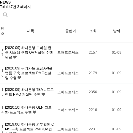
NEWS
Total 47건
3 페이지
번
제목
글쓴이
조회
날짜
호
[2020.09] 하나은행 모바일 헌
1
금 시스템 구축 QA컨설팅 수행
코어프로세스
2157
01-09
7
완료
[2020.09] 우리카드 오픈API플
1
랫폼 구축 프로젝트 PMO컨설
코어프로세스
2179
01-09
6
팅 수행
1
[2020.09] 하나은행 TBML 프로
코어프로세스
2356
01-09
5
젝트 PMO 컨설팅 수행
1
[2020.10] 하나은행 GLN 고도
코어프로세스
2216
01-09
4
화 프로젝트 수행
[2019.06] 하나은행 외투법인 C
1
MS 구축 프로젝트 PMO/QA컨
코어프로세스
2231
01-09
3